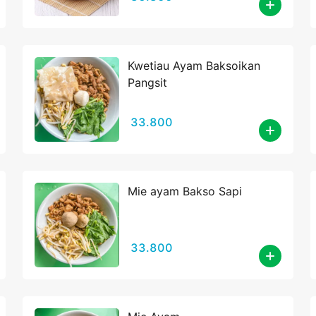
Kwetiau Ayam Baksoikan
Pangsit
33.800
Mie ayam Bakso Sapi
33.800