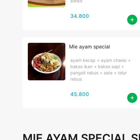
sonkit
34.800
Mie ayam special
ayam kecap + ayam chasio +
bakso ikan + bakso sapi +
pangsit rebus + sate + telur
rebus
45.800
MIE AYAM SPECIAL S