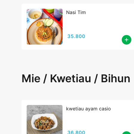
Nasi Tim
35.800
Mie / Kwetiau / Bihun
kwetiau ayam casio
36.800