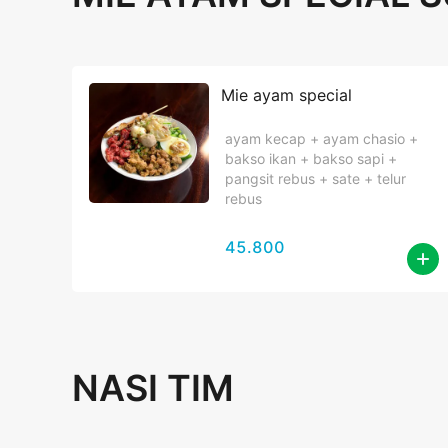
Mie ayam special
ayam kecap + ayam chasio +
bakso ikan + bakso sapi +
pangsit rebus + sate + telur
rebus
45.800
NASI TIM