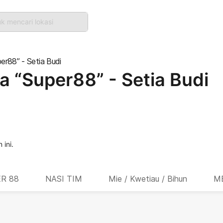
k mencari lokasi
er88” - Setia Budi
a “Super88” - Setia Budi
 ini.
ER 88
NASI TIM
Mie / Kwetiau / Bihun
M