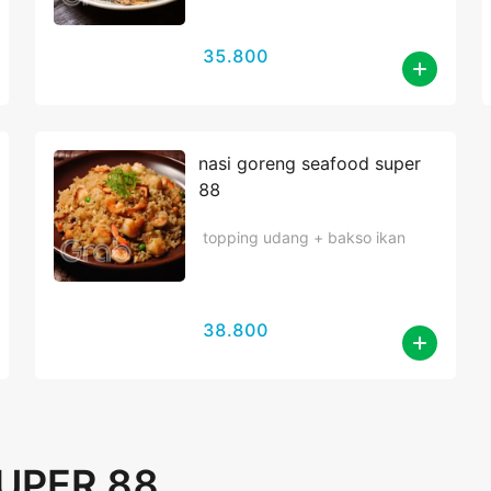
35.800
nasi goreng seafood super
88
topping udang + bakso ikan
38.800
UPER 88