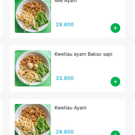
Mie Ayam
28.800
Kwetiau ayam Bakso sapi
33.800
Kwetiau Ayam
28.800